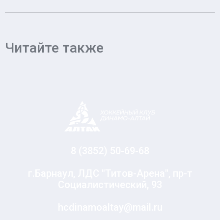
Читайте также
8 (3852) 50-69-68
г.Барнаул, ЛДС "Титов-Арена", пр-т
Социалистический, 93
hcdinamoaltay@mail.ru