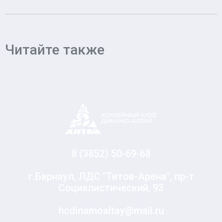
Читайте также
8 (3852) 50-69-68
г.Барнаул, ЛДС "Титов-Арена", пр-т
Социалистический, 93
hcdinamoaltay@mail.ru