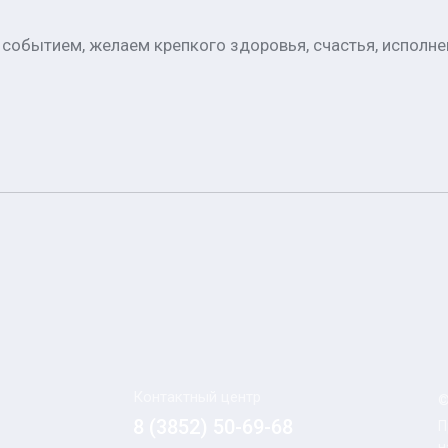
событием, желаем крепкого здоровья, счастья, исполнен
Контактный центр
©
8 (3852) 50-69-68
П
н