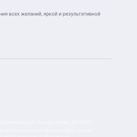
ия всех желаний, яркой и результативной
 Хоккейный клуб «Динамо-Алтай», 2010-2020
ри использовании материалов сайта, ссылка
а ресурс www.hcda.ru обязательна