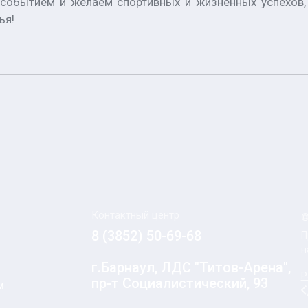
обытием и желаем спортивных и жизненных успехов, 
вья!
Контактный центр
©
8 (3852) 50-69-68
П
н
г.Барнаул, ЛДС "Титов-Арена",
Р
пр-т Социалистический, 93
м