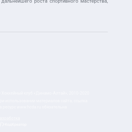
дальнейшего роста спортивного мастерства,
 Хоккейный клуб «Динамо-Алтай», 2010-2020
ри использовании материалов сайта, ссылка
а ресурс www.hcda.ru обязательна
азработка