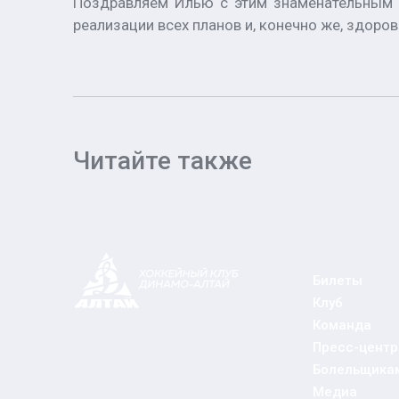
Поздравляем Илью с этим знаменательным с
реализации всех планов и, конечно же, здоро
Читайте также
Билеты
Клуб
Команда
Пресс-центр
Болельщика
Медиа