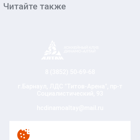
Читайте также
8 (3852) 50-69-68
г.Барнаул, ЛДС "Титов-Арена", пр-т
Социалистический, 93
hcdinamoaltay@mail.ru
© Хоккейный клуб «Динамо-Алтай», 2010-2020