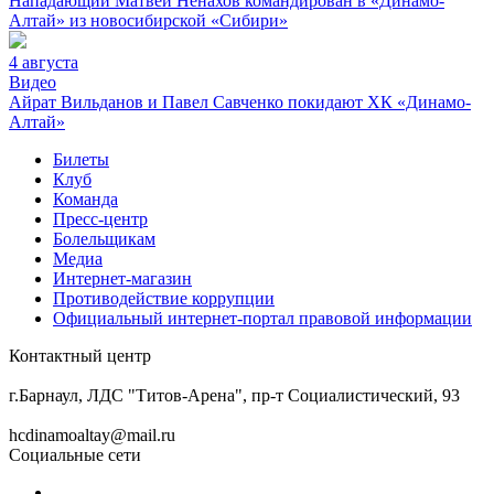
Нападающий Матвей Ненахов командирован в «Динамо-
Алтай» из новосибирской «Сибири»
4 августа
Видео
Айрат Вильданов и Павел Савченко покидают ХК «Динамо-
Алтай»
Билеты
Клуб
Команда
Пресс-центр
Болельщикам
Медиа
Интернет-магазин
Противодействие коррупции
Официальный интернет-портал правовой информации
Контактный центр
8 (3852) 50-69-68
г.Барнаул, ЛДС "Титов-Арена", пр-т Социалистический, 93
hcdinamoaltay@mail.ru
Социальные сети