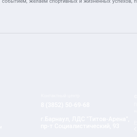
событием, желаем спортивных и жизненных успехов, по
Контактный центр
©
8 (3852) 50-69-68
П
н
г.Барнаул, ЛДС "Титов-Арена",
Р
пр-т Социалистический, 93
м