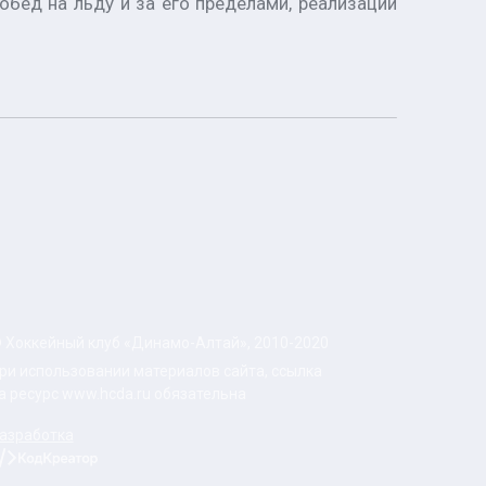
бед на льду и за его пределами, реализации
 Хоккейный клуб «Динамо-Алтай», 2010-2020
ри использовании материалов сайта, ссылка
а ресурс www.hcda.ru обязательна
азработка