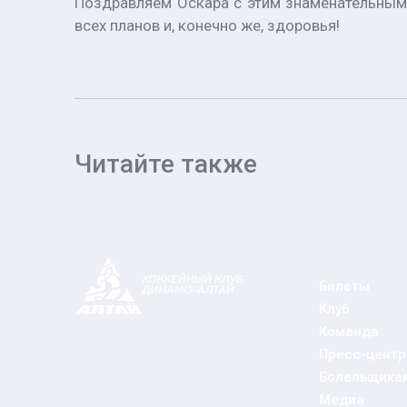
Поздравляем Оскара с этим знаменательным 
всех планов и, конечно же, здоровья!
Читайте также
Билеты
Клуб
Команда
Пресс-центр
Болельщика
Медиа