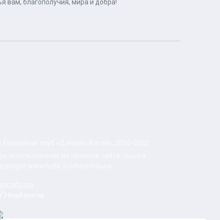
стья вам, благополучия, мира и добра!
 Хоккейный клуб «Динамо-Алтай», 2010-2020
ри использовании материалов сайта, ссылка
а ресурс www.hcda.ru обязательна
азработка