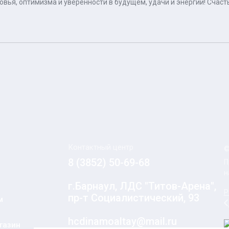
овья, оптимизма и уверенности в будущем, удачи и энергии! Сча
Контактный центр
©
8 (3852) 50-69-68
П
н
г.Барнаул, ЛДС "Титов-Арена",
Р
пр-т Социалистический, 93
м
hcdinamoaltay@mail.ru
газин