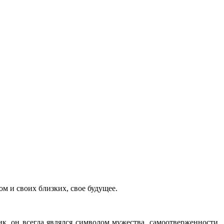
ом и своих близких, свое будущее.
ик, он всегда являлся символом мужества, самоотверженности,