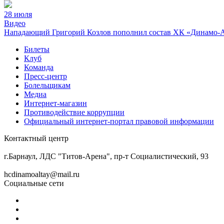
28 июля
Видео
Нападающий Григорий Козлов пополнил состав ХК «Динамо-
Билеты
Клуб
Команда
Пресс-центр
Болельщикам
Медиа
Интернет-магазин
Противодействие коррупции
Официальный интернет-портал правовой информации
Контактный центр
8 (3852) 50-69-68
г.Барнаул, ЛДС "Титов-Арена", пр-т Социалистический, 93
hcdinamoaltay@mail.ru
Социальные сети