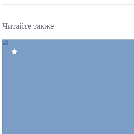
Читайте также
Билеты
Клуб
Команда
Пресс-центр
Болельщикам
Медиа
Интернет-магазин
Противодействие коррупции
Официальный интернет-портал правовой информации
Контактный центр
8 (3852) 50-69-68
г.Барнаул, ЛДС "Титов-Арена", пр-т Социалистический, 93
hcdinamoaltay@mail.ru
Социальные сети