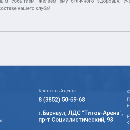
ым событием, желаем ему отличного здоровья, сча
составе нашего клуба!
Контактный центр
©
8 (3852) 50-69-68
П
н
г.Барнаул, ЛДС "Титов-Арена",
Р
пр-т Социалистический, 93
м