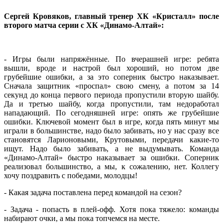
Сергей Кровяков, главный тренер ХК «Кристалл» после
второго матча серии с ХК «Динамо-Алтай»:
- Игры были напряжённые. По вчерашней игре: ребята
вышли, вроде и настрой был хороший, но потом две
грубейшие ошибки, а за это соперник быстро наказывает.
Сначала защитник «проспал» свою смену, а потом за 14
секунд до конца первого периода пропустили вторую шайбу.
Да и третью шайбу, когда пропустили, там недоработал
нападающий. По сегодняшней игре: опять же грубейшие
ошибки. Ключевой момент был в игре, когда пять минут мы
играли в большинстве, надо было забивать, но у нас сразу все
становятся Ларионовыми, Крутовыми, передачи какие-то
ищут. Надо было забивать, а не выдумывать. Команда
«Динамо-Алтай» быстро наказывает за ошибки. Соперник
реализовал большинство, а мы, к сожалению, нет. Коллегу
хочу поздравить с победами, молодцы!
- Какая задача поставлена перед командой на сезон?
- Задача - попасть в плей-офф. Хотя пока тяжело: команды
набирают очки, а мы пока топчемся на месте.