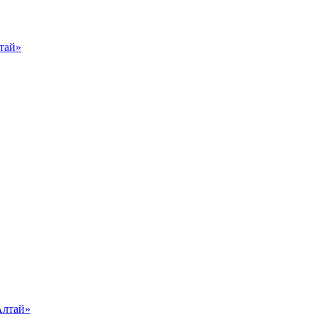
тай»
Алтай»