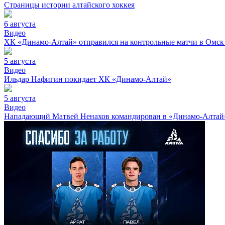
Страницы истории алтайского хоккея
6 августа
Видео
ХК «Динамо-Алтай» отправился на контрольные матчи в Омск
5 августа
Видео
Ильдар Нафигин покидает ХК «Динамо-Алтай»
5 августа
Видео
Нападающий Матвей Ненахов командирован в «Динамо-Алтай»