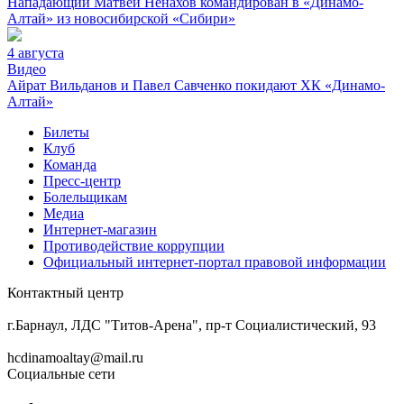
Нападающий Матвей Ненахов командирован в «Динамо-
Алтай» из новосибирской «Сибири»
4 августа
Видео
Айрат Вильданов и Павел Савченко покидают ХК «Динамо-
Алтай»
Билеты
Клуб
Команда
Пресс-центр
Болельщикам
Медиа
Интернет-магазин
Противодействие коррупции
Официальный интернет-портал правовой информации
Контактный центр
8 (3852) 50-69-68
г.Барнаул, ЛДС "Титов-Арена", пр-т Социалистический, 93
hcdinamoaltay@mail.ru
Социальные сети