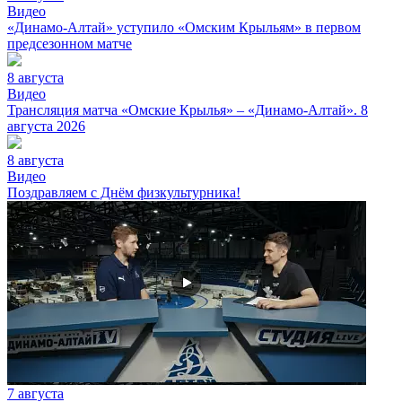
Видео
«Динамо-Алтай» уступило «Омским Крыльям» в первом
предсезонном матче
8 августа
Видео
Трансляция матча «Омские Крылья» – «Динамо-Алтай». 8
августа 2026
8 августа
Видео
Поздравляем с Днём физкультурника!
7 августа