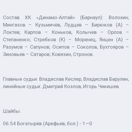
Состав ХК «Динамо-Алтай» (Барнаул): Волохин;
Мингазов – Кузьмичёв, Лудцев – Бирюков (А) –
Локтев; Карпов – Коньков, Колычев – Орлов –
Степаненко; Стребков (К) – Моренец, Янцен (А) –
Разумов – Сапунов; Осипов – Соколов, Бухтояров –
Зиновьев – Сатаров; Ковязин, Стронов.
Главные судьи: Владислав Кеслер, Владислав Барулин;
линейные судьи: Дмитрий Козлов, Игорь Чикишев.
Шайбы:
06:54 Богатырёв (Арефьев, бол.) - 1—0