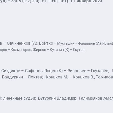
 3:4 Б (1:2; 2:0; 0:1; -0:0; -0:1). 11 января 2023
в – Овчинников (А), Войтко
– Мустафин – Филиппов (А); Истюф
дов – Колмагоров, Жирнов – Кутявин (К) – Якутов.
 Ситдиков – Сафонов, Янцен (К) – Зиновьев – Глухарёв;
– Бандуркин – Локтев; Коньков М. – Коньков В., Томилов
й; линейные судьи: Бутурлин Владимир, Галимзянов Ама