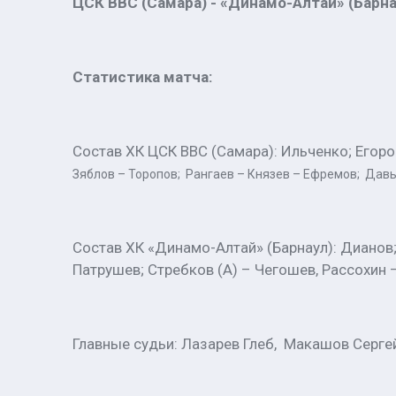
ЦСК ВВС (Самара) - «Динамо-Алтай» (Барнаул) –
Статистика матча:
Состав ХК ЦСК ВВС (Самара): Ильченко; Егоро
Зяблов – Торопов; Рангаев – Князев – Ефремов; Давы
Состав ХК «Динамо-Алтай» (Барнаул): Дианов;
Патрушев; Стребков (А) – Чегошев, Рассохин 
Главные судьи: Лазарев Глеб, Макашов Серге