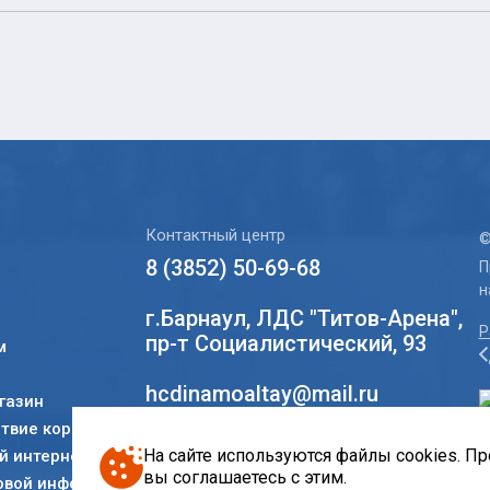
Контактный центр
©
8 (3852) 50-69-68
П
н
г.Барнаул, ЛДС "Титов-Арена",
Р
пр-т Социалистический, 93
м
hcdinamoaltay@mail.ru
газин
твие коррупции
Социальные сети
На сайте используются файлы cookies. П
 интернет-
вы соглашаетесь с этим.
овой информации