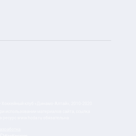
 Хоккейный клуб «Динамо-Алтай», 2010-2020
ри использовании материалов сайта, ссылка
а ресурс www.hcda.ru обязательна
азработка