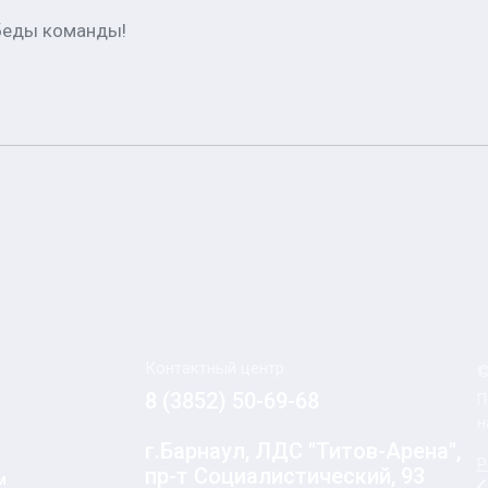
обеды команды!
Контактный центр
©
8 (3852) 50-69-68
П
н
г.Барнаул, ЛДС "Титов-Арена",
Р
пр-т Социалистический, 93
м