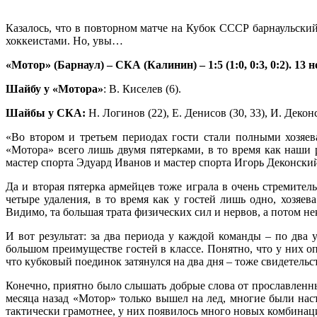
Казалось, что в повторном матче на Кубок СССР барнаульск
хоккеистами. Но, увы…
«Мотор» (Барнаул) – СКА (Калинин) – 1:5 (1:0, 0:3, 0:2). 13 
Шайбу у «Мотора»
: В. Киселев (6).
Шайбы у СКА:
Н. Логинов (22), Е. Денисов (30, 33), И. Деконс
«Во втором и третьем периодах гости стали полными хозяе
«Мотора» всего лишь двумя пятерками, в то время как наши 
мастер спорта Эдуард Иванов и мастер спорта Игорь Деконский
Да и вторая пятерка армейцев тоже играла в очень стремит
четыре удаления, в то время как у гостей лишь одно, хозяе
Видимо, та большая трата физических сил и нервов, а потом н
И вот результат: за два периода у каждой команды – по два 
большом преимуществе гостей в классе. Понятно, что у них о
что кубковый поединок затянулся на два дня – тоже свидетель
Конечно, приятно было слышать добрые слова от прославленны
месяца назад «Мотор» только вышел на лед, многие были нас
тактически грамотнее, у них появилось много новых комбинац