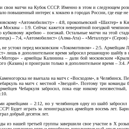
или свои матчи на Кубок СССР. Именно в этом и следующем ро
ло повышенный интерес к хоккею в городах России, где еще не 
дловскому «Автомобилисту» - 4:8, прокопьевский «Шахтер» в Ки
 Москвы – 1:9. Сейчас кажется невероятной поездкой чемпион
о кубковому жребию – поезжай. Остальные матчи на этой ста
ецк) – 7:4, «Автомобилист» (Алма-Ата) – «Металлург» (Серов) – 
, не устоял перед московским «Локомотивом» - 2:5. Армейцам Л
т» лишь в дополнительное время забросил решающую шайбу в вор
«Мотора» - армейцы Калинина – дали бой московским «Крыльям
ого (Казань) и проиграли только в дополнительное время – 3:4
ь-Каменогорска не выехала на матч с «Восходом», в Челябинск.
ебаркуль на матч с местной «Звездой». Поэтому три команды бе
армейцев Чебаркуля забросил, пока еще никому неизвестный
:10.
 армейцами – 2:12, но у челябинцев одну из шайб забросил 1
СР! Будет играть за ленинградских армейцев восемь лет. Бар
грал добрый десяток лет.
анды из нашей третьей группы завершили свое участие в Х розы
зали неплохую игру и приобрели дополнительный опыт участия 