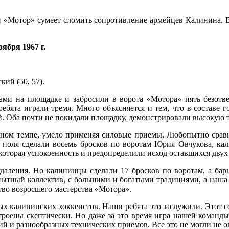
ий «Мотор» сумеет сломить сопротивление армейцев Калинина. 
ноября 1967 г.
кий (50, 57).
вами на площадке и забросили в ворота «Мотора» пять безотв
ребята играли тремя. Много объясняется и тем, что в составе 
. Оба почти не покидали площадку, демонстрировали высокую те
ельном темпе, умело применяя силовые приемы. Любопытно срав
ва поля сделали восемь бросков по воротам Юрия Овчукова, ка
екоторая успокоенность и предопределили исход оставшихся двух
удаления. Но калининцы сделали 17 бросков по воротам, а барн
пытный коллектив, с большими и богатыми традициями, а наша 
ство возросшего мастерства «Мотора».
х калининских хоккеистов. Наши ребята это заслужили. Этот со
троены скептически. Но даже за это время игра нашей команды 
ий и разнообразных технических приемов. Все это не могли не 