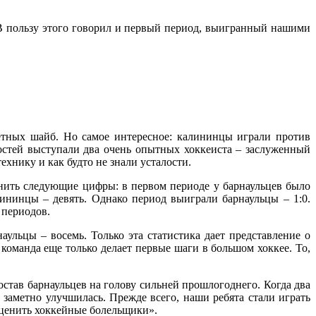
В пользу этого говорил и первый период, выигранный нашими
етных шайб. Но самое интересное: калининцы играли против
гостей выступали два очень опытных хоккеиста – заслуженный
хнику и как будто не знали усталости.
нить следующие цифры: в первом периоде у барнаульцев было
лининцы – девять. Однако период выиграли барнаульцы – 1:0.
 периодов.
аульцы – восемь. Только эта статистика дает представление о
команда еще только делает первые шаги в большом хоккее. То,
став барнаульцев на голову сильней прошлогоднего. Когда два
заметно улучшилась. Прежде всего, наши ребята стали играть
оценить хоккейные болельщики».