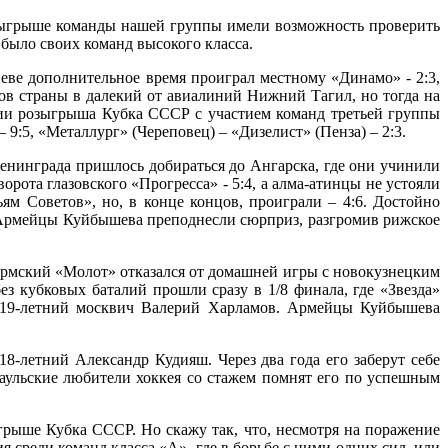
зыгрыше команды нашей группы имели возможность проверить
было своих команд высокого класса.
еве дополнительное время проиграл местному «Динамо» - 2:3,
ов страны в далекий от авиалиний Нижний Тагил, но тогда на
дии розыгрыша Кубка СССР с участием команд третьей группы
9:5, «Металлург» (Череповец) – «Дизелист» (Пенза) – 2:3.
енинграда пришлось добираться до Ангарска, где они учинили
ота глазовского «Прогресса» - 5:4, а алма-атинцы не устояли
 Советов», но, в конце концов, проиграли – 4:6. Достойно
. Армейцы Куйбышева преподнесли сюрприз, разгромив рижское
 Пермский «Молот» отказался от домашней игры с новокузнецким
з кубковых баталий прошли сразу в 1/8 финала, где «Звезда»
, 19-летний москвич Валерий Харламов. Армейцы Куйбышева
8-летний Александр Кудияш. Через два года его заберут себе
наульские любители хоккея со стажем помнят его по успешным
грыше Кубка СССР. Но скажу так, что, несмотря на поражение
среди команд класса «А», где в борьбе с ними одних сил, или