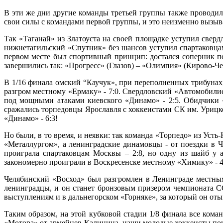
В эти же дни другие команды третьей группы также провод
свои силы с командами первой группы, и это неизменно вызыва
Так «Таганай» из Златоуста на своей площадке уступил свер
нижнетагильский «Спутник» без шансов уступил спартаковцам
первом месте был спортивный принцип: достался соперник п
завершились так: «Прогресс» (Глазов) – «Олимпия» (Кирово-Чеп
В 1/16 финала омский “Каучук», при переполненных трибунах
разгром местному «Ермаку» - 7:0. Свердловский «Автомобилис
под мощными атаками киевского «Динамо» - 2:5. Обидчики 
сражались торпедовцы Ярославля с хоккеистами СК им. Урицк
«Динамо» - 6:3!
Но были, в то время, и неявки: так команда «Торпедо» из Уст
«Металлургом», а ленинградские динамовцы - от поездки в Ч
проиграла спартаковцам Москвы – 2:8, но одну из шайб у 
закономерно проиграли в Воскресенске местному «Химику» - 4
Челябинский «Восход» был разгромлен в Ленинграде местными
ленинградцы, и он станет бронзовым призером чемпионата СС
выступлениям и в дальнегорском «Горняке», за который он оты
Таким образом, на этой кубковой стадии 1/8 финала все ком
«Мотора» от армейцев Калинина, наши молодые хоккеисты пока