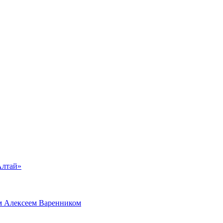
Алтай»
м Алексеем Варенником