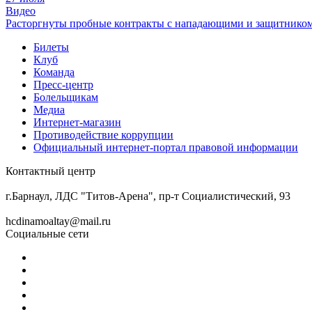
Видео
Расторгнуты пробные контракты с нападающими и защитнико
Билеты
Клуб
Команда
Пресс-центр
Болельщикам
Медиа
Интернет-магазин
Противодействие коррупции
Официальный интернет-портал правовой информации
Контактный центр
8 (3852) 50-69-68
г.Барнаул, ЛДС "Титов-Арена", пр-т Социалистический, 93
hcdinamoaltay@mail.ru
Социальные сети