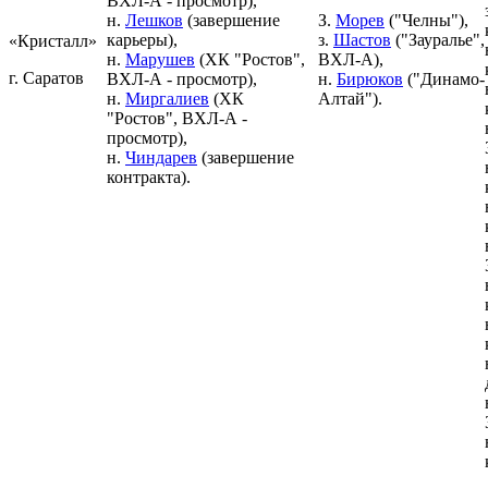
ВХЛ-А - просмотр),
н.
Лешков
(завершение
З.
Морев
("Челны"),
карьеры),
з.
Шастов
("Зауралье",
«Кристалл»
н.
Марушев
(ХК "Ростов",
ВХЛ-А),
г. Саратов
ВХЛ-А - просмотр),
н.
Бирюков
("Динамо-
н.
Миргалиев
(ХК
Алтай").
"Ростов", ВХЛ-А -
просмотр),
н.
Чиндарев
(завершение
контракта).