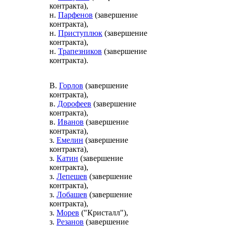
контракта),
н.
Парфенов
(завершение
контракта),
н.
Приступлюк
(завершение
контракта),
н.
Трапезников
(завершение
контракта).
В.
Горлов
(завершение
контракта),
в.
Дорофеев
(завершение
контракта),
в.
Иванов
(завершение
контракта),
з.
Емелин
(завершение
контракта),
з.
Катин
(завершение
контракта),
з.
Лепешев
(завершение
контракта),
з.
Лобашев
(завершение
контракта),
з.
Морев
("Кристалл"),
з.
Резанов
(завершение