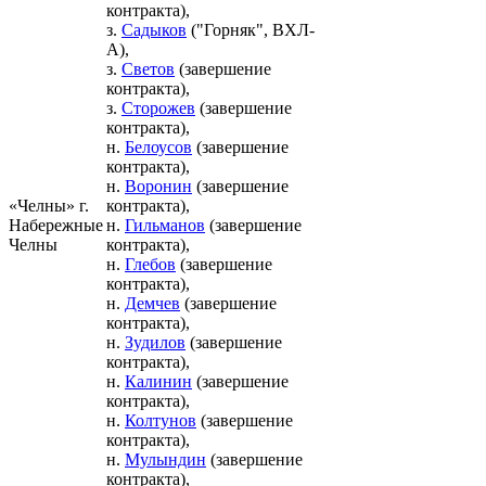
контракта),
з.
Садыков
("Горняк", ВХЛ-
А),
з.
Светов
(завершение
контракта),
з.
Сторожев
(завершение
контракта),
н.
Белоусов
(завершение
контракта),
н.
Воронин
(завершение
«Челны» г.
контракта),
Набережные
н.
Гильманов
(завершение
Челны
контракта),
н.
Глебов
(завершение
контракта),
н.
Демчев
(завершение
контракта),
н.
Зудилов
(завершение
контракта),
н.
Калинин
(завершение
контракта),
н.
Колтунов
(завершение
контракта),
н.
Мулындин
(завершение
контракта),