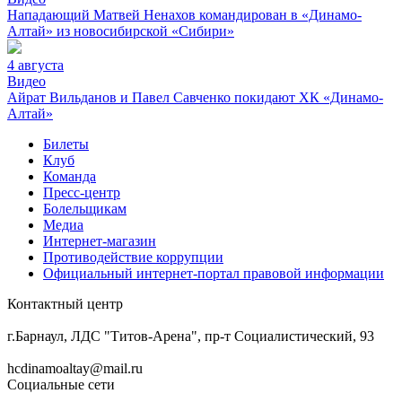
Нападающий Матвей Ненахов командирован в «Динамо-
Алтай» из новосибирской «Сибири»
4 августа
Видео
Айрат Вильданов и Павел Савченко покидают ХК «Динамо-
Алтай»
Билеты
Клуб
Команда
Пресс-центр
Болельщикам
Медиа
Интернет-магазин
Противодействие коррупции
Официальный интернет-портал правовой информации
Контактный центр
8 (3852) 50-69-68
г.Барнаул, ЛДС "Титов-Арена", пр-т Социалистический, 93
hcdinamoaltay@mail.ru
Социальные сети