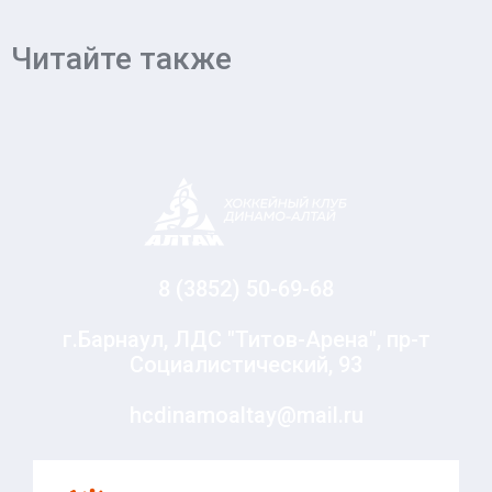
Читайте также
8 (3852) 50-69-68
г.Барнаул, ЛДС "Титов-Арена", пр-т
Социалистический, 93
hcdinamoaltay@mail.ru