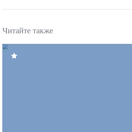
Читайте также
Билеты
Клуб
Команда
Пресс-центр
Болельщикам
Медиа
Интернет-магазин
Противодействие коррупции
Официальный интернет-портал правовой информации
Контактный центр
8 (3852) 50-69-68
г.Барнаул, ЛДС "Титов-Арена", пр-т Социалистический, 93
hcdinamoaltay@mail.ru
Социальные сети