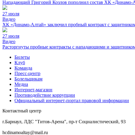
Нападающий Григорий Козлов пополнил состав ХК «Динамо-
27 июля
Видео
ХК «Динамо-Алтай» заключил пробный контракт с защитнико
27 июля
Видео
Расторгнуты пробные контракты с нападающими и защитнико
Билеты
Клуб
Команда
Пресс-центр
Болельщикам
Медиа
Интернет-магазин
Противодействие коррупции
Официальный интернет-портал правовой информации
Контактный центр
8 (3852) 50-69-68
г.Барнаул, ЛДС "Титов-Арена", пр-т Социалистический, 93
hcdinamoaltay@mail.ru