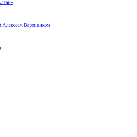
Алтай»
м Алексеем Варенником
м