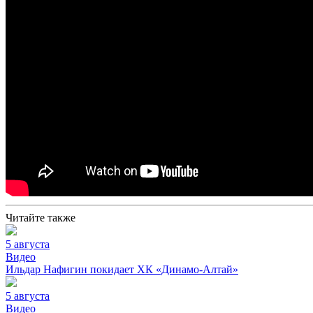
Читайте также
5 августа
Видео
Ильдар Нафигин покидает ХК «Динамо-Алтай»
5 августа
Видео