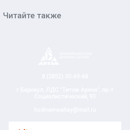
Читайте также
8 (3852) 50-69-68
г.Барнаул, ЛДС "Титов-Арена", пр-т
Социалистический, 93
hcdinamoaltay@mail.ru