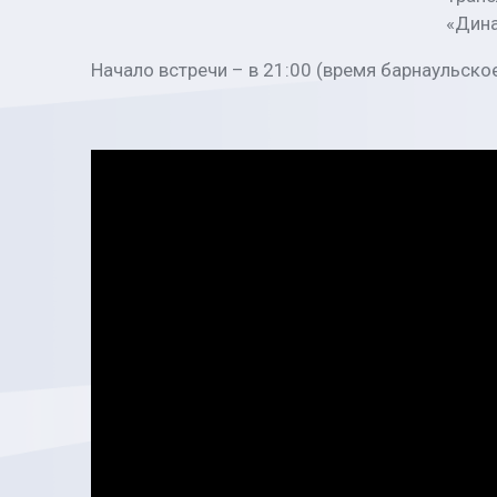
«Дина
Начало встречи – в 21:00 (время барнаульско