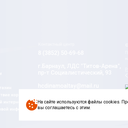
Контактный центр
©
8 (3852) 50-69-68
П
н
г.Барнаул, ЛДС "Титов-Арена",
Р
пр-т Социалистический, 93
м
hcdinamoaltay@mail.ru
газин
твие коррупции
Социальные сети
На сайте используются файлы cookies. П
 интернет-
вы соглашаетесь с этим.
овой информации