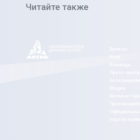
Читайте также
Билеты
Клуб
Команда
Пресс-центр
Болельщика
Медиа
Интернет-ма
Противодейс
Официальный
портал прав