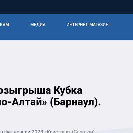
ИКАМ
МЕДИА
ИНТЕРНЕТ-МАГАЗИН
розыгрыша Кубка
о-Алтай» (Барнаул).
а Федерации 2023 «Кристалл» (Саратов) -