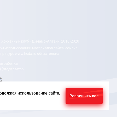
 Хоккейный клуб «Динамо-Алтай», 2010-2020
ри использовании материалов сайта, ссылка
а ресурс www.hcda.ru обязательна
азработка
родолжая использование сайта,
Разрешить все