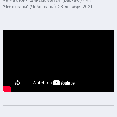
матча серии "Динамо-Алтай" (Барнаул) - ХК
"Чебоксары" (Чебоксары). 23 декабря 2021