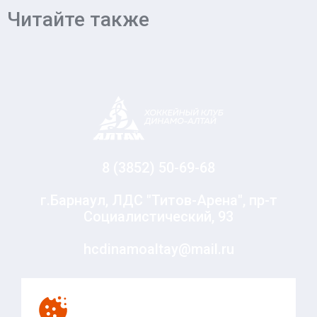
Читайте также
8 (3852) 50-69-68
г.Барнаул, ЛДС "Титов-Арена", пр-т
Социалистический, 93
hcdinamoaltay@mail.ru
© Хоккейный клуб «Динамо-Алтай», 2010-2020