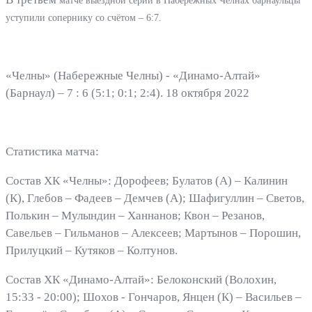
матче выездной серии в Набережных Челнах барнаульцы
уступили сопернику со счётом – 6:7.
«Челны» (Набережные Челны) - «Динамо-Алтай»
(Барнаул) – 7 : 6 (5:1; 0:1; 2:4). 18 октября 2022
Статистика матча:
Состав ХК «Челны»: Дорофеев; Булатов (А) – Калинин
(К), Глебов – Фадеев – Демчев (А); Шафигуллин – Светов,
Полькин – Мулындин – Ханнанов; Квон – Резанов,
Савельев – Гильманов – Алексеев; Мартынов – Порошин,
Прилуцкий – Кутяков – Колтунов.
Состав ХК «Динамо-Алтай»: Белоконский (Волохин,
15:33 - 20:00); Шохов - Гончаров, Янцен (К) – Васильев –