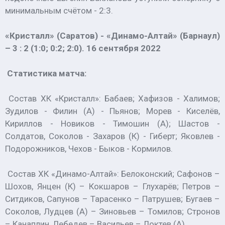
минимальным счётом - 2:3.
«Кристалл» (Саратов) - «Динамо-Алтай» (Барнаул)
– 3 : 2 (1:0; 0:2; 2:0). 16 сентября 2022
Статистика матча:
Состав ХК «Кристалл»: Бабаев; Хафизов - Халимов;
Зудилов - Филин (А) - Пьянов; Морев - Киселёв,
Кириллов - Новиков - Тимошин (А); Шастов -
Солдатов, Соколов - Захаров (К) - Гиберт; Яковлев -
Подорожников, Чехов - Быков - Кормилов.
Состав ХК «Динамо-Алтай»: Белоконский; Сафонов –
Шохов, Янцен (К) – Кокшаров – Глухарёв; Петров –
Ситдиков, Сапунов – Тарасенко – Патрушев; Бугаев –
Соколов, Лудцев (А) – Зиновьев – Томилов; Стронов
– Канаплин, Лебедев – Васильев – Локтев (А).