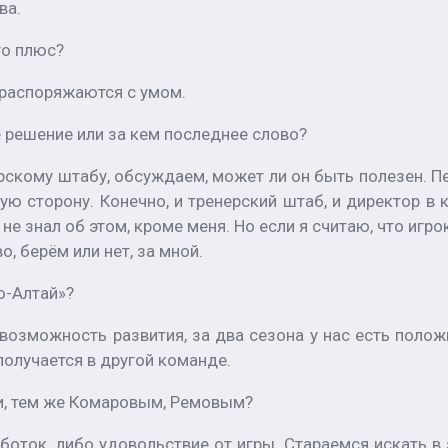
ва.
то плюс?
 распоряжаются с умом.
 решение или за кем последнее слово?
рскому штабу, обсуждаем, может ли он быть полезен. Пе
сторону. Конечно, и тренерский штаб, и директор в ку
и не знал об этом, кроме меня. Но если я считаю, что иг
 берём или нет, за мной.
о-Алтай»?
озможность развития, за два сезона у нас есть положи
 получается в другой команде.
и, тем же Комаровым, Ремовым?
ток, либо удовольствие от игры. Стараемся искать в э