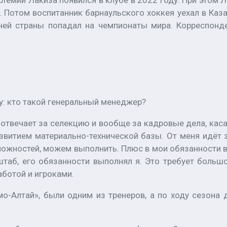
емий Лакиза появился в клубе в 2022 году. При этом Ла
 Потом воспитанник барнаульского хоккея уехал в Казах
ней страны попадал на чемпионаты мира. Корреспонде
у: кто такой генеральный менеджер?
ый отвечает за селекцию и вообще за кадровые дела, ка
звитием материально-технической базы. От меня идёт з
можностей, можем выполнить. Плюс в мои обязанности в
таб, его обязанности выполнял я. Это требует большо
аботой и игроками.
-Алтай», были одним из тренеров, а по ходу сезона д