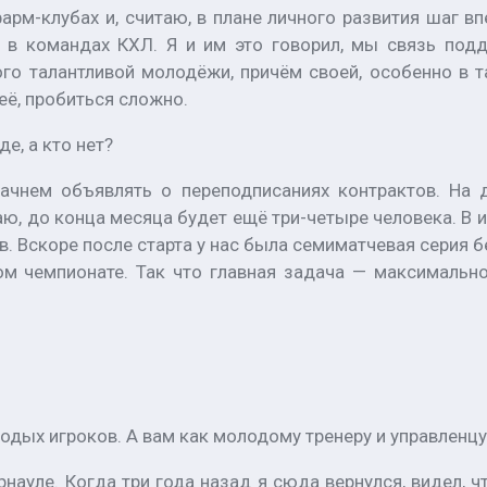
 фарм-клубах и, считаю, в плане личного развития шаг в
 в командах КХЛ. Я и им это говорил, мы связь по
ого талантливой молодёжи, причём своей, особенно в та
её, пробиться сложно.
е, а кто нет?
ачнем объявлять о переподписаниях контрактов. На д
ю, до конца месяца будет ещё три-четыре человека. В и
в. Вскоре после старта у нас была семиматчевая серия 
ом чемпионате. Так что главная задача — максимальн
дых игроков. А вам как молодому тренеру и управленцу
науле. Когда три года назад я сюда вернулся, видел, 