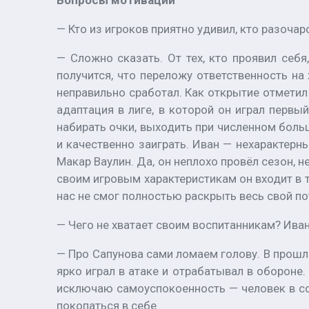
Вопросы мотивации
— Кто из игроков приятно удивил, кто разочар
— Сложно сказать. От тех, кто проявил себя
получится, что переложу ответственность на
неправильно сработал. Как открытие отметил
адаптация в лиге, в которой он играл первы
набирать очки, выходить при численном боль
и качественно заиграть. Иван — нехарактерн
Макар Ваулин. Да, он неплохо провёл сезон, 
своим игровым характеристикам он входит в то
нас не смог полностью раскрыть весь свой по
— Чего не хватает своим воспитанникам? Иван
— Про Сапунова сами ломаем голову. В прошло
ярко играл в атаке и отрабатывал в обороне.
исключаю самоуспокоенность — человек в со
покопаться в себе.