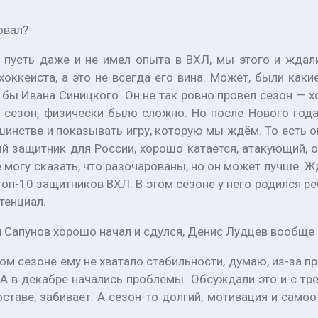
овал?
, пусть даже и не имел опыта в ВХЛ, мы этого и ждал
 хоккеиста, а это не всегда его вина. Может, были ка
 бы Ивана Синицкого. Он не так ровно провёл сезон — х
й сезон, физически было сложно. Но после Нового год
шинстве и показывать игру, которую мы ждём. То есть о
ый защитник для России, хорошо катается, атакующий, о
не могу сказать, что разочарованы, но он может лучше. 
п-10 защитников ВХЛ. В этом сезоне у него родился реб
тенциал.
 Сапунов хорошо начал и сдулся, Денис Лудцев вообще п
м сезоне ему не хватало стабильности, думаю, из-за пр
 А в декабре начались проблемы. Обсуждали это и с тре
ставе, забивает. А сезон-то долгий, мотивация и само