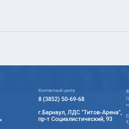
Контактный центр
©
8 (3852) 50-69-68
П
н
г.Барнаул, ЛДС "Титов-Арена",
Р
пр-т Социалистический, 93
м