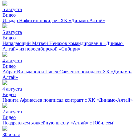
5 августа
Видео
Ильдар Нафигин покидает ХК «Динамо-Алтай»
5 августа
Видео
Нападающий Матвей Ненахов командирован в «Динамо-
Алтай» из новосибирской «Сибири»
4 августа
Видео
Айрат Вильданов и Павел Савченко покидают ХК «Динамо-
Алтай»
4 августа
Видео
Никита Афанасьев подписал контракт с ХК «Динамо-Алтай»
2 августа
Видео
Поздравляем хоккейную школу «Алтай» с Юбилеем!
30 июля