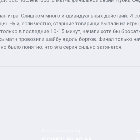
СК ВВС после второго матча финальной серии Кубка Фе
дная игра. Слишком много индивидуальных действий. И с
ицы. Ну и, если честно, старшие товарищи выпали из игр
олько в последние 10-15 минут, начали хотя бы бросать 
есь матч провозили шайбу вдоль бортов. Финал только на
но было понятно, что эта серия сильно затянется.
Контактный центр
©
П