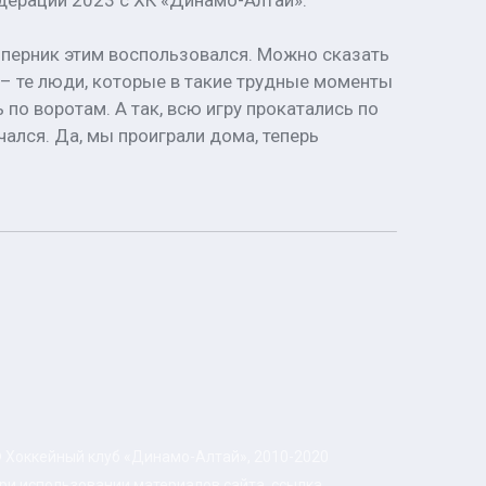
дерации 2023 с ХК «Динамо-Алтай»:
оперник этим воспользовался. Можно сказать
ы – те люди, которые в такие трудные моменты
по воротам. А так, всю игру прокатались по
чался. Да, мы проиграли дома, теперь
 Хоккейный клуб «Динамо-Алтай», 2010-2020
ри использовании материалов сайта, ссылка