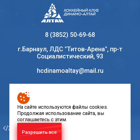
8 (3852) 50-69-68
г.Барнаул, ЛДС "Титов-Арена", пр-т
Социалистический, 93
hcdinamoaltay@mail.ru
© Хоккейный клуб «Динамо-Алтай», 2010-2020
При использовании материалов сайта, ссылка
На сайте используются файлы cookies.
на ресурс www.hcda.ru обязательна
Продолжая использование сайта, вы
соглашаетесь с этим.
Разработка
Разрешить все