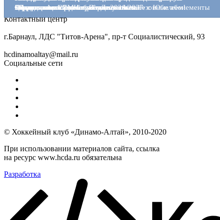
Официальный интернет-портал правовой информации
Поздравляем хоккейную школу «Алтай» с Юбилеем!
Объявляем о старте приёма заявок на сезонные абонементы
Страницы истории алтайского хоккея
«Динамо-Алтай»
защитником Алексеем Варенником
защитником
Аккредитация СМИ на сезон 2026/2027
«Олимпии»
Официально: 22 декабря - День хоккея
Страницы истории алтайского хоккея
Контактный центр
8 (3852) 50-69-68
г.Барнаул, ЛДС "Титов-Арена", пр-т Социалистический, 93
hcdinamoaltay@mail.ru
Социальные сети
© Хоккейный клуб «Динамо-Алтай», 2010-2020
При использовании материалов сайта, ссылка
на ресурс www.hcda.ru обязательна
Разработка