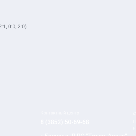
1, 0:0, 2:0)
Контактный центр
©
8 (3852) 50-69-68
П
н