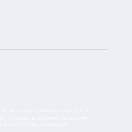
 Хоккейный клуб «Динамо-Алтай», 2010-2020
ри использовании материалов сайта, ссылка
а ресурс www.hcda.ru обязательна