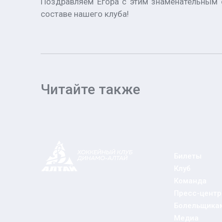
Поздравляем Егора с этим знаменательным с
составе нашего клуба!
Читайте также
Билеты
Клуб
Команда
Пресс-центр
Болельщика
Медиа