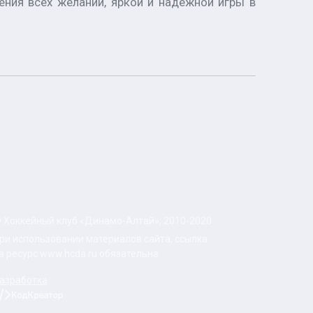
ения всех желаний, яркой и надёжной игры в
 Хоккейный клуб «Динамо-Алтай», 2010-2020
ри использовании материалов сайта, ссылка
а ресурс www.hcda.ru обязательна
азработка