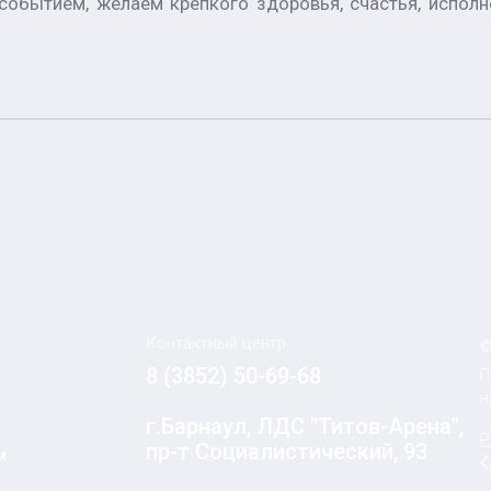
обытием, желаем крепкого здоровья, счастья, исполн
Контактный центр
©
8 (3852) 50-69-68
П
н
г.Барнаул, ЛДС "Титов-Арена",
Р
пр-т Социалистический, 93
м