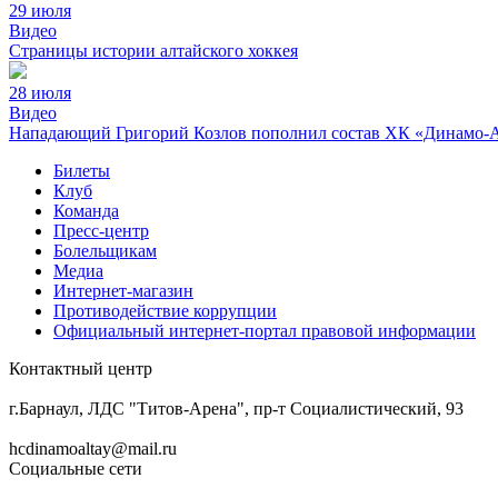
29 июля
Видео
Страницы истории алтайского хоккея
28 июля
Видео
Нападающий Григорий Козлов пополнил состав ХК «Динамо-
Билеты
Клуб
Команда
Пресс-центр
Болельщикам
Медиа
Интернет-магазин
Противодействие коррупции
Официальный интернет-портал правовой информации
Контактный центр
8 (3852) 50-69-68
г.Барнаул, ЛДС "Титов-Арена", пр-т Социалистический, 93
hcdinamoaltay@mail.ru
Социальные сети