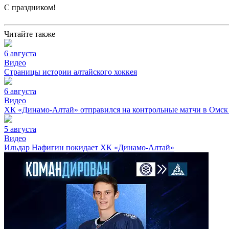
С праздником!
Читайте также
6 августа
Видео
Страницы истории алтайского хоккея
6 августа
Видео
ХК «Динамо-Алтай» отправился на контрольные матчи в Омск
5 августа
Видео
Ильдар Нафигин покидает ХК «Динамо-Алтай»