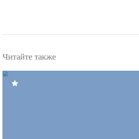
Читайте также
Билеты
Клуб
Команда
Пресс-центр
Болельщикам
Медиа
Интернет-магазин
Противодействие коррупции
Официальный интернет-портал правовой информации
Контактный центр
8 (3852) 50-69-68