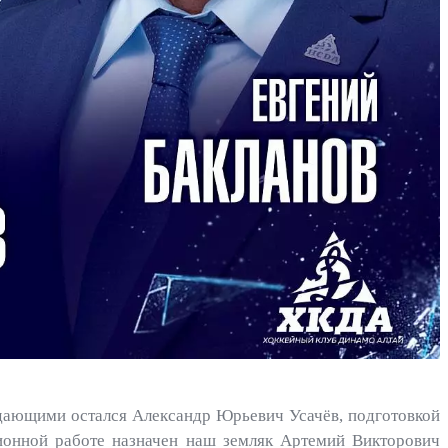
адающими остался Александр Юрьевич Усачёв, подготовкой
ионной работе назначен наш земляк Артемий Викторович