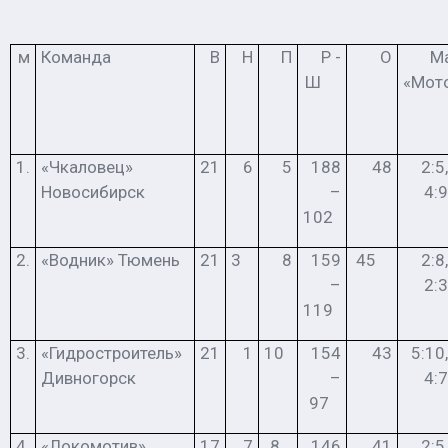
м
Команда
В
Н
П
Р -
О
М
Ш
«Мот
1.
«Чкаловец»
21
6
5
188
48
2:5,
Новосибирск
–
4:9
102
2.
«Водник» Тюмень
21
3
8
159
45
2:8,
–
2:3
119
3.
«Гидростроитель»
21
1
10
154
43
5:10,
Дивногорск
–
4:7
97
4.
«Локомотив»
17
7
8
146
41
2:5,