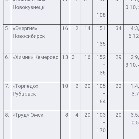
Новокузнецк
–
0:10,
108
5.
«Энергия»
16
2
14
151
34
4:3,
Новосибирск
–
6:12
135
6.
«Химик» Кемерово
13
3
16
152
29
2:9,
–
3:10,
136
7.
«Торпедо»
10
2
20
105
22
1:4,
Рубцовск
–
3:7
164
8.
«Труд» Омск
8
4
20
103
20
3:5,
–
0:5
170