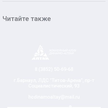
Читайте также
8 (3852) 50-69-68
г.Барнаул, ЛДС "Титов-Арена", пр-т
Социалистический, 93
hcdinamoaltay@mail.ru