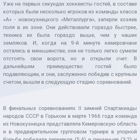
Уже на первых секундах хоккеисты гостей, в составе
которых были несколько игроков из команды класса
«А» - новокузнецкого «Металлурга», заперли хозяев
поля в их зоне. Они действовали гораздо быстрее,
техника их была гораздо выше, чем у наших
земляков. И, когда на 9-й минуте кемеровчане
остались в меньшинстве, они не только легко сумели
отстоять свои ворота, но и открыли счет. В
дальнейшем преимущество гостей было
подавляющим, и они, заслуженно победив с крупным
счетом, вышли в следующую стадию соревнований.
В финальных соревнованиях II зимней Спартакиады
народов СССР в Горьком в марте 1966 года команда
из Новокузнецка представляла Кемеровскую область
и в предварительном групповом турнире в упорной
борьбе победила пермяков (5:4) и пензенцев (3:2) и