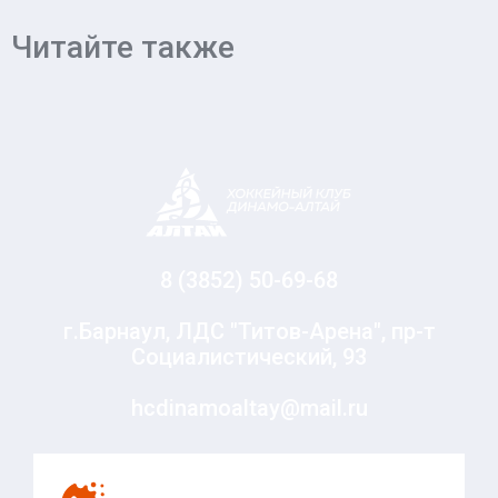
Читайте также
8 (3852) 50-69-68
г.Барнаул, ЛДС "Титов-Арена", пр-т
Социалистический, 93
hcdinamoaltay@mail.ru