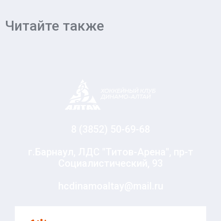
Читайте также
8 (3852) 50-69-68
г.Барнаул, ЛДС "Титов-Арена", пр-т
Социалистический, 93
hcdinamoaltay@mail.ru