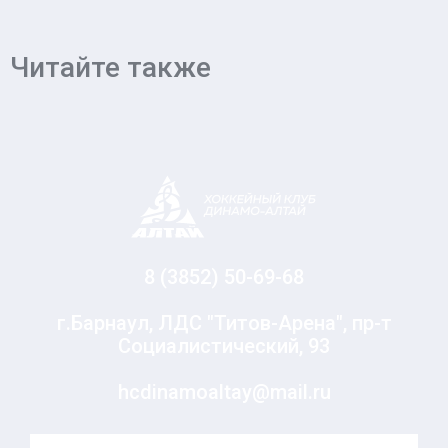
Читайте также
8 (3852) 50-69-68
г.Барнаул, ЛДС "Титов-Арена", пр-т
Социалистический, 93
hcdinamoaltay@mail.ru