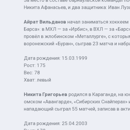
За место в составе барнаульской команды по
Никита Афанасьев, и два защитника: Иван Луз
Айрат Вильданов
начал заниматься хоккеем 
Барса»: в МХЛ — за «Ирбис», в ВХЛ — за «Ба
провёл в жлобинском «Металлурге», с которы
воронежский «Буран», сыграв 23 матча и набра
Дата рождения: 15.03.1999
Рост: 175
Вес: 78
Хват: левый
Никита Григорьев
родился в Караганде, на 
омском «Авангарде», «Сибирских Снайперах» 
нападающий сыграл 55 матчей, записав в акти
Дата рождения: 25.04.2003