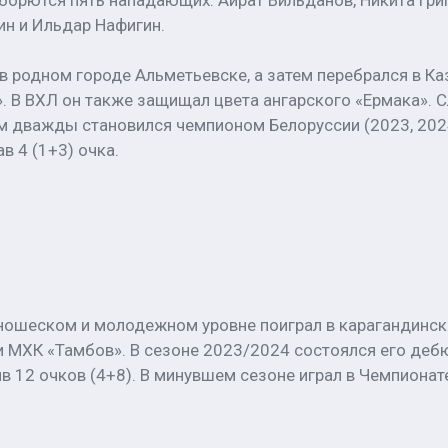
борются пять нападающих: Айрат Вильданов, Никита Гри
ин и Ильдар Нафигин.
в родном городе Альметьевске, а затем перебрался в Ка
рс». В ВХЛ он также защищал цвета ангарского «Ермака»
м дважды становился чемпионом Белоруссии (2023, 2024
в 4 (1+3) очка.
юношеском и молодежном уровне поиграл в карагандинск
и МХК «Тамбов». В сезоне 2023/2024 состоялся его деб
в 12 очков (4+8). В минувшем сезоне играл в Чемпионат