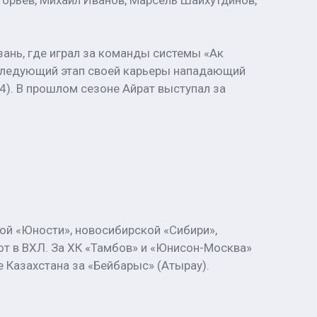
горьев, Михаил Иванов, Марсель Шайхутдинов,
зань, где играл за команды системы «Ак
. Следующий этап своей карьеры нападающий
). В прошлом сезоне Айрат выступал за
ой «Юности», новосибирской «Сибири»,
ют в ВХЛ. За ХК «Тамбов» и «Юнисон-Москва»
е Казахстана за «Бейбарыс» (Атырау).