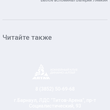
Былое вспоминал Валерий Лямкин
Читайте также
8 (3852) 50-69-68
г.Барнаул, ЛДС "Титов-Арена", пр-т
Социалистический, 93